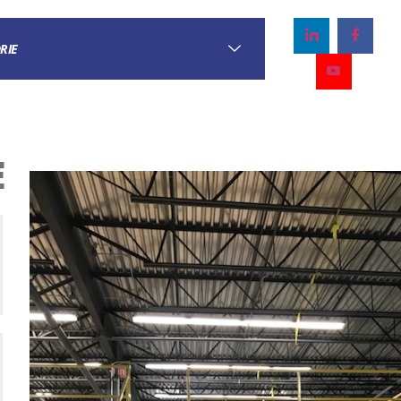
RIE
e